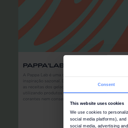
PAPPA'LAB
A Pappa ́Lab é uma marca de gelados artesanais de
inspiração sazonal. Desenvolvemos e produzimos
Consent
as receitas dos gelados no nosso laboratório
utilizando produtos naturais e frescos, sem
corantes nem conservantes.
This website uses cookies
We use cookies to personaliz
social media platforms), and 
social media, advertising and