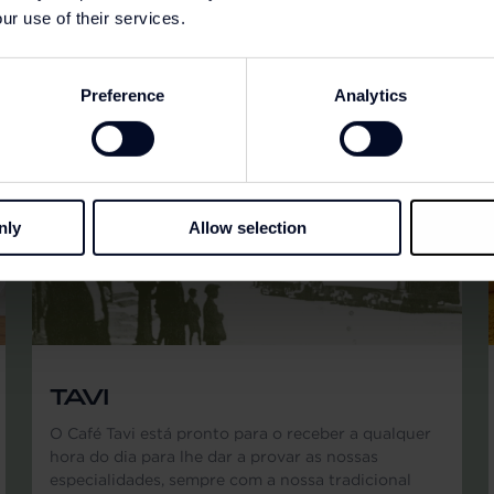
ur use of their services.
Preference
Analytics
nly
Allow selection
TAVI
O Café Tavi está pronto para o receber a qualquer
hora do dia para lhe dar a provar as nossas
especialidades, sempre com a nossa tradicional