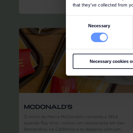
that they’ve collected from yo
Consent
Necessary
Selection
Necessary cookies o
MCDONALD'S
O início da Marca McDonald’s remonta a 1954,
quando Ray Kroc, visitou um restaurante em San
Bernardino, na Califórnia e se deparou com um