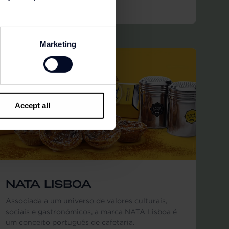
Marketing
Accept all
NATA LISBOA
Associada a um universo de valores culturais,
sociais e gastronómicos, a marca NATA Lisboa é
um conceito português de cafetaria.