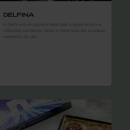
DELFINA
A Delfina é um espaço dedicado a quem procura
refeições saudáveis, leves e saborosas em qualquer
momento do dia.