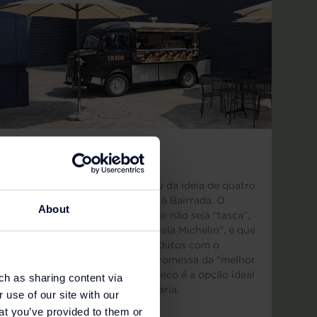
O RECO
Loja encerrada | O Reco nasceu da ideia de quatro
amigos apaixonados por leitão à Bairrada. O
About
conceito incide num espaço que não seja “tasca”,
mas que também não seja “estrela Michelin”, e que
confeccione todos os seus produtos com o
máximo de qualidade. Com a promessa da “melhor
sande de leitão do mundo”, o Reco é a opção ideal
ch as sharing content via
para os apreciadores desta iguaria.
 use of our site with our
at you’ve provided to them or