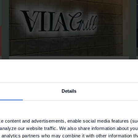
VILA GRILL
Um restaurante com identidade própria e um menu
inteiramente dedicado a pratos acabados de sair
Details
da grelha.
e content and advertisements, enable social media features (su
analyze our website traffic. We also share information about your
 analytics partners who may combine it with other information th