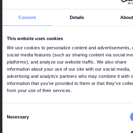
Asociada a todo un universo de valores culturales,
sociales y gastronómicos, la marca NATA Lisboa es
Consent
Details
Abou
un concepto portugués de cafetería.
This website uses cookies
We use cookies to personalize content and advertisements, 
social media features (such as sharing content via social me
platforms), and analyze our website traffic. We also share
information about your use of our site with our social media,
advertising and analytics partners who may combine it with o
information that you’ve provided to them or that they’ve colle
from your use of their services.
Consent
Necessary
Selection
MCCAFÉ