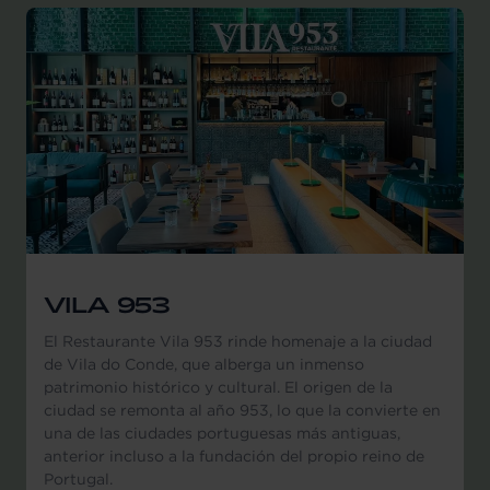
VILA 953
El Restaurante Vila 953 rinde homenaje a la ciudad
de Vila do Conde, que alberga un inmenso
patrimonio histórico y cultural. El origen de la
ciudad se remonta al año 953, lo que la convierte en
una de las ciudades portuguesas más antiguas,
anterior incluso a la fundación del propio reino de
Portugal.