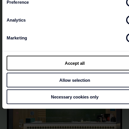
Preference
En McDonald's® encontrará un menú variado y
deliciosas combinaciones al alcance de todos. El
Analytics
restaurante McDonald's® ofrece la mejor experiencia
de restauración de servicio rápido gracias a una
oferta variada y a un servicio eficiente. Además,
Marketing
todos sus clientes pueden acceder de forma gratuita
al servicio Wi-fi de la operadora Meo.
Accept all
Allow selection
Necessary cookies only