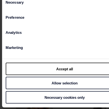
Necessary
Selection
Preference
7 - 4ª FASHION CLUB
Analytics
Dia 24 de junho, 10% do valor das suas
compras volta para si em Cartão Presente.
Descarregue a
app
e aproveite as vantagens
Marketing
de ser membro.
Accept all
Allow selection
Necessary cookies only