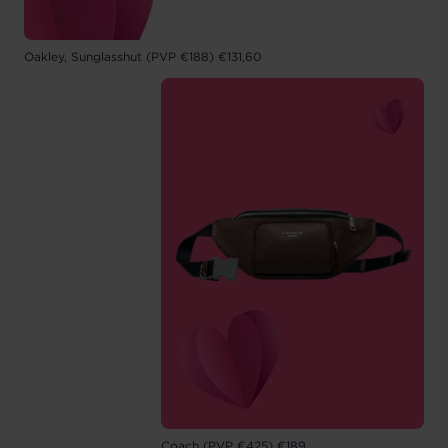
Oakley, Sunglasshut (PVP €188) €131,60
Coach (PVP €425) €189